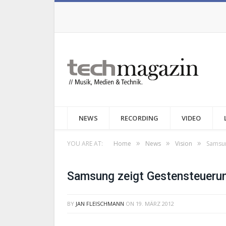
NEWS
RECORDING
VIDEO
»
»
»
YOU ARE AT:
Home
News
Vision
Samsun
Samsung zeigt Gestensteueru
BY
JAN FLEISCHMANN
ON
19. MÄRZ 2012