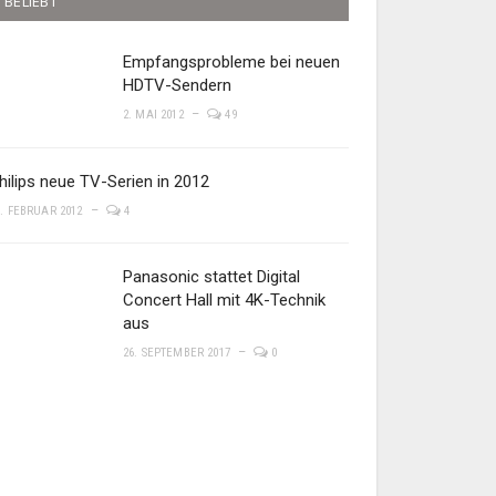
BELIEBT
Empfangsprobleme bei neuen
HDTV-Sendern
2. MAI 2012
49
hilips neue TV-Serien in 2012
8. FEBRUAR 2012
4
Panasonic stattet Digital
Concert Hall mit 4K-Technik
aus
26. SEPTEMBER 2017
0