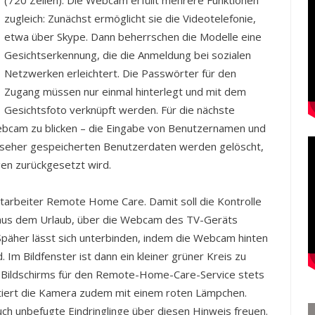
(720 Zeilen). Die Webcam erfüllt mehrere Funktionen
zugleich: Zunächst ermöglicht sie die Videotelefonie,
etwa über Skype. Dann beherrschen die Modelle eine
Gesichtserkennung, die die Anmeldung bei sozialen
Netzwerken erleichtert. Die Passwörter für den
Zugang müssen nur einmal hinterlegt und mit dem
Gesichtsfoto verknüpft werden. Für die nächste
Webcam zu blicken – die Eingabe von Benutzernamen und
rnseher gespeicherten Benutzerdaten werden gelöscht,
gen zurückgesetzt wird.
tarbeiter Remote Home Care. Damit soll die Kontrolle
 aus dem Urlaub, über die Webcam des TV-Geräts
r Späher lässt sich unterbinden, indem die Webcam hinten
 Im Bildfenster ist dann ein kleiner grüner Kreis zu
-Bildschirms für den Remote-Home-Care-Service stets
ittiert die Kamera zudem mit einem roten Lämpchen.
uch unbefugte Eindringlinge über diesen Hinweis freuen.