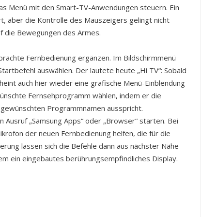
das Menü mit den Smart-TV-Anwendungen steuern. Ein
rt, aber die Kontrolle des Mauszeigers gelingt nicht
auf die Bewegungen des Armes.
ebrachte Fernbedienung ergänzen. Im Bildschirmmenü
tartbefehl auswählen. Der lautete heute „Hi TV“: Sobald
cheint auch hier wieder eine grafische Menü-Einblendung
ewünschte Fernsehprogramm wählen, indem er die
n gewünschten Programmnamen ausspricht.
en Ausruf „Samsung Apps“ oder „Browser“ starten. Bei
krofon der neuen Fernbedienung helfen, die für die
uerung lassen sich die Befehle dann aus nächster Nähe
dem ein eingebautes berührungsempfindliches Display.