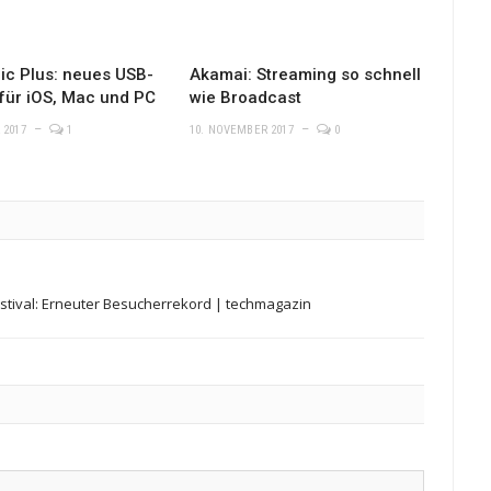
c Plus: neues USB-
Akamai: Streaming so schnell
für iOS, Mac und PC
wie Broadcast
 2017
1
10. NOVEMBER 2017
0
festival: Erneuter Besucherrekord | techmagazin