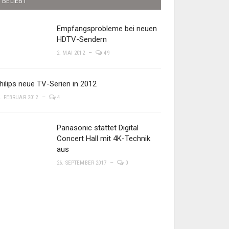
BELIEBT
Empfangsprobleme bei neuen
HDTV-Sendern
2. MAI 2012
49
hilips neue TV-Serien in 2012
8. FEBRUAR 2012
4
Panasonic stattet Digital
Concert Hall mit 4K-Technik
aus
26. SEPTEMBER 2017
0