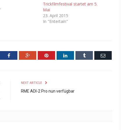
Trickfilmfestival startet am 5.
"
Mai
23. April 2015
In "Entertain"
ter
Facebook
Google+
Pinterest
LinkedIn
Tumblr
Email
E
NEXT ARTICLE
,
RME ADI-2 Pro nun verfügbar
A