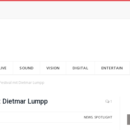
LIVE
SOUND
VISION
DIGITAL
ENTERTAIN
s Festival mit Dietmar Lumpp
it Dietmar Lumpp
1
NEWS
,
SPOTLIGHT