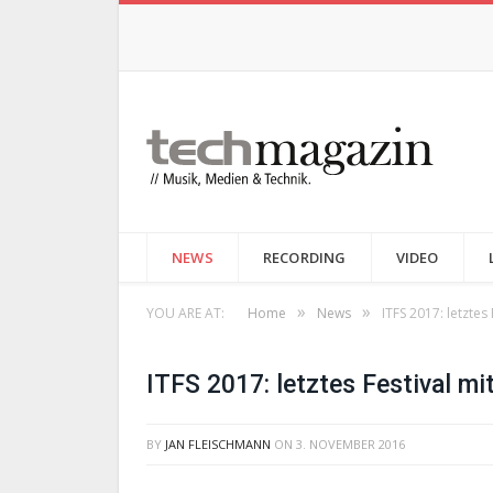
NEWS
RECORDING
VIDEO
»
»
YOU ARE AT:
Home
News
ITFS 2017: letzte
ITFS 2017: letztes Festival m
BY
JAN FLEISCHMANN
ON
3. NOVEMBER 2016