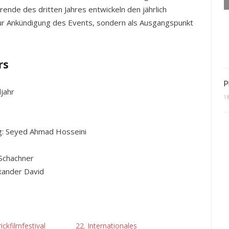
ende des dritten Jahres entwickeln den jährlich
zur Ankündigung des Events, sondern als Ausgangspunkt
rs
P
jahr
1
g: Seyed Ahmad Hosseini
Schachner
xander David
ickfilmfestival
22. Internationales