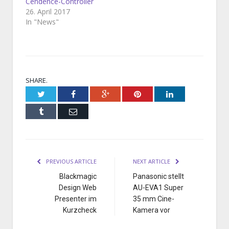
Cendence-Controller
26. April 2017
In "News"
SHARE.
Twitter
Facebook
Google+
Pinterest
LinkedIn
Tumblr
Email
PREVIOUS ARTICLE
NEXT ARTICLE
Blackmagic
Panasonic stellt
Design Web
AU-EVA1 Super
Presenter im
35 mm Cine-
Kurzcheck
Kamera vor