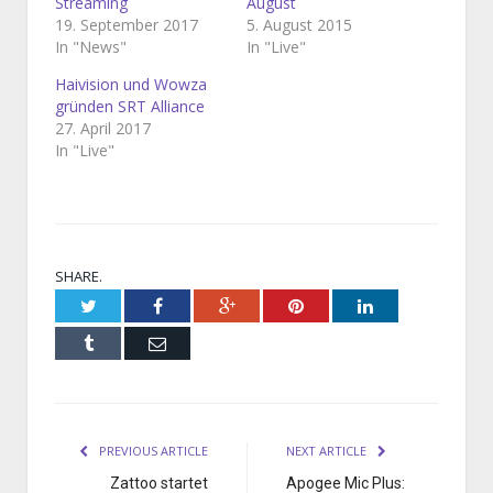
Streaming
August
19. September 2017
5. August 2015
In "News"
In "Live"
Haivision und Wowza
gründen SRT Alliance
27. April 2017
In "Live"
SHARE.
Twitter
Facebook
Google+
Pinterest
LinkedIn
Tumblr
Email
PREVIOUS ARTICLE
NEXT ARTICLE
Zattoo startet
Apogee Mic Plus: