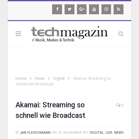
»
»
»
Home
News
Digital
Akamai: Streaming so
schnell wie Broadcast
Akamai: Streaming so
0
schnell wie Broadcast
BY
JAN FLEISCHMANN
ON
10. NOVEMBER 2017
DIGITAL
,
LIVE
,
NEWS