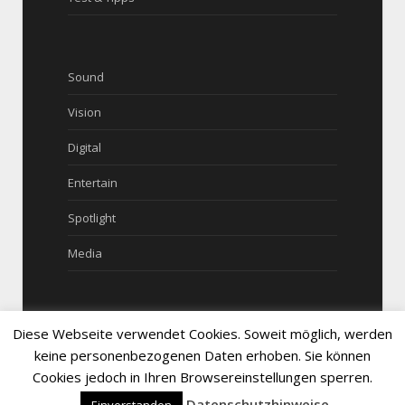
Sound
Vision
Digital
Entertain
Spotlight
Media
Diese Webseite verwendet Cookies. Soweit möglich, werden
keine personenbezogenen Daten erhoben. Sie können
Copyright © 2016 tech-magazin.de
Cookies jedoch in Ihren Browsereinstellungen sperren.
Datenschutzhinweise
Impressum
Datenschutz
Über
Kontakt