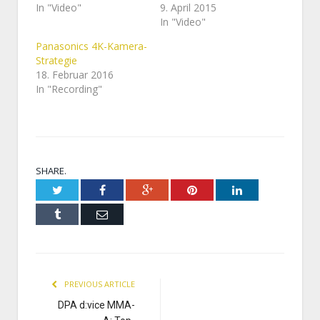
In "Video"
9. April 2015
In "Video"
Panasonics 4K-Kamera-
Strategie
18. Februar 2016
In "Recording"
SHARE.
Twitter
Facebook
Google+
Pinterest
LinkedIn
Tumblr
Email
PREVIOUS ARTICLE
DPA d:vice MMA-