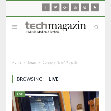
»
»
Home
News
Category: "Live"
(Page 3)
BROWSING:
LIVE
LIVE