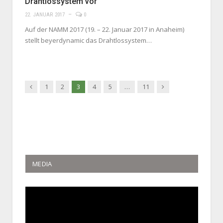
Drahtlossystem vor
22. JANUAR 2017
0
Auf der NAMM 2017 (19. – 22. Januar 2017 in Anaheim)
stellt beyerdynamic das Drahtlossystem…
Previous
Next
1
2
3
4
5
…
11
MEDIA