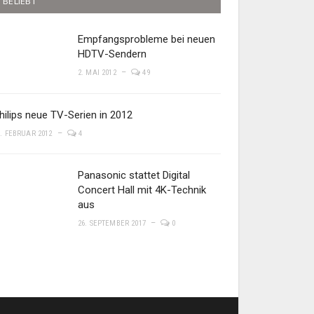
BELIEBT
Empfangsprobleme bei neuen
HDTV-Sendern
2. MAI 2012
49
hilips neue TV-Serien in 2012
8. FEBRUAR 2012
4
Panasonic stattet Digital
Concert Hall mit 4K-Technik
aus
26. SEPTEMBER 2017
0