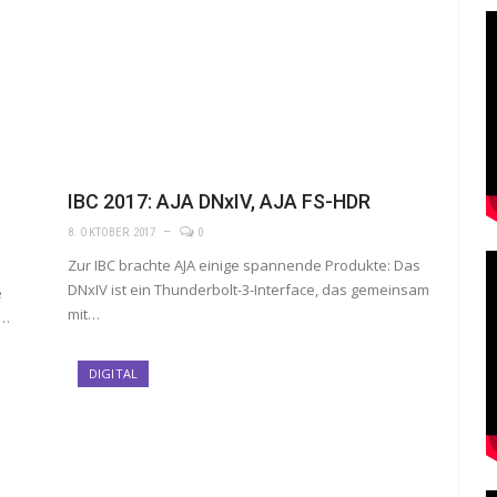
IBC 2017: AJA DNxIV, AJA FS-HDR
8. OKTOBER 2017
0
Zur IBC brachte AJA einige spannende Produkte: Das
DNxIV ist ein Thunderbolt-3-Interface, das gemeinsam
e
mit…
n…
DIGITAL