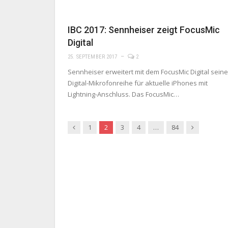
IBC 2017: Sennheiser zeigt FocusMic
Digital
25. SEPTEMBER 2017
2
Sennheiser erweitert mit dem FocusMic Digital seine
Digital-Mikrofonreihe für aktuelle iPhones mit
Lightning-Anschluss. Das FocusMic…
Previous
Next
1
2
3
4
…
84