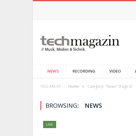
NEWS
RECORDING
VIDEO
»
YOU ARE AT:
Home
Category: "News"
(Page 2)
BROWSING:
NEWS
LIVE