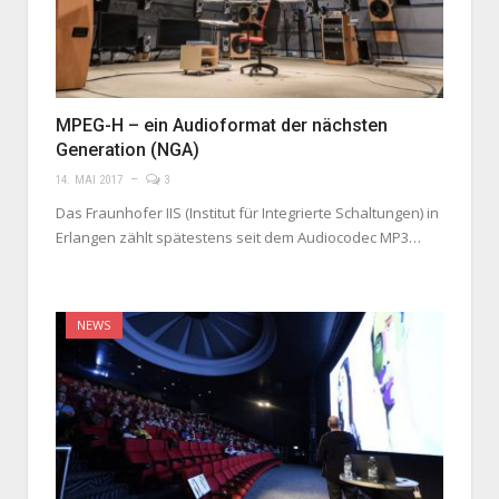
MPEG-H – ein Audioformat der nächsten
Generation (NGA)
14. MAI 2017
3
Das Fraunhofer IIS (Institut für Integrierte Schaltungen) in
Erlangen zählt spätestens seit dem Audiocodec MP3…
NEWS