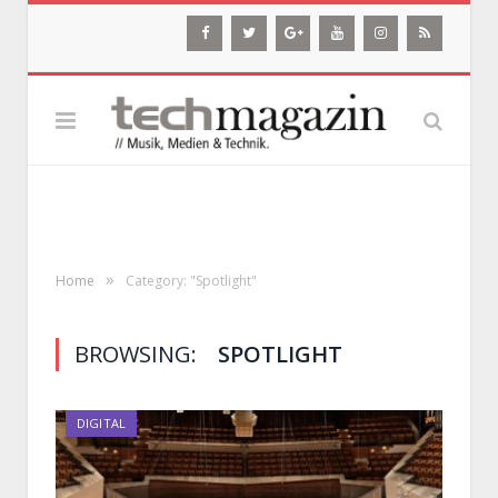
»
Home
Category: "Spotlight"
BROWSING:
SPOTLIGHT
DIGITAL